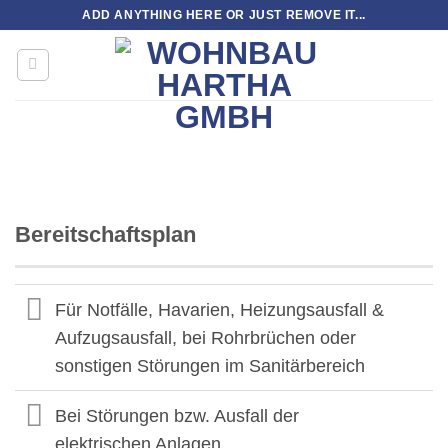
Zum
ADD ANYTHING HERE OR JUST REMOVE IT...
Inhalt
springen
Bereitschaftsplan
Für Notfälle, Havarien, Heizungsausfall &
Aufzugsausfall, bei Rohrbrüchen oder
sonstigen Störungen im Sanitärbereich
Bei Störungen bzw. Ausfall der
elektrischen Anlagen